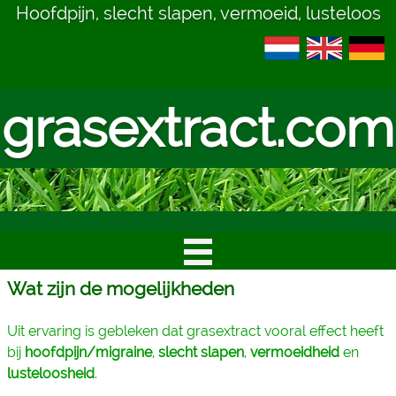
Hoofdpijn, slecht slapen, vermoeid, lusteloos
grasextract.com
Wat zijn de mogelijkheden
Uit ervaring is gebleken dat grasextract vooral effect heeft
bij
hoofdpijn/migraine
,
slecht slapen
,
vermoeidheid
en
lusteloosheid
.