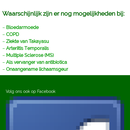
Waarschijnlijk zijn er nog mogelijkheden bij:
–
Bloedarmoede
–
COPD
–
Ziekte van Takayasu
–
Arteriitis Temporalis
–
Multiple Sclerose (MS)
–
Als vervanger van antibiotica
–
Onaangename lichaamsgeur
Volg ons ook op Facebook